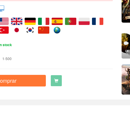
n stock
1-500
omprar