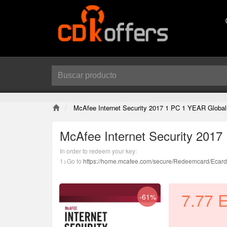
McAfee Internet Security 2017 1 PC 1 YEAR Global
McAfee Internet Security 201
In order to redeem your key:
1>Go to
https://home.mcafee.com/secure/Redeemcard/Ecar
2>Select United States as your country and english as the l
3>Enter the product key.
4>Follow the on-screen instructions to get set up with McAfee
7.77
-61%