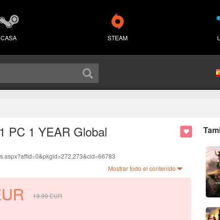
CASA
STEAM
7 1 PC 1 YEAR Global
Tamb
ds.aspx?affid=0&pkgid=272,273&cid=66783
anguage.
Mostrar todo el contenido
.
EUR
19.99
EUR