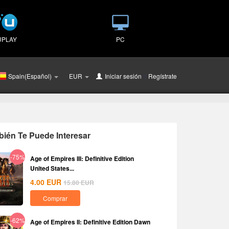
UPLAY
PC
Spain(Español)
EUR
Iniciar sesión
o
Regístrate
ién Te Puede Interesar
-75%
Age of Empires III: Definitive Edition
United States...
4.00
EUR
15.80
EUR
Comprar
-62%
Age of Empires II: Definitive Edition Dawn