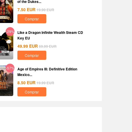
of the Dukes...
7.50
EUR
19.90
EUR
Comprar
-29%
Like a Dragon Infinite Wealth Steam CD
Key EU
49.99
EUR
69.99
EUR
Comprar
-57%
Age of Empires III: Definitive Edition
Mexico...
8.50
EUR
19.99
EUR
Comprar