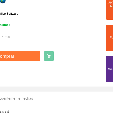
n stock
1-500
omprar
ecuentemente hechas
Aquí