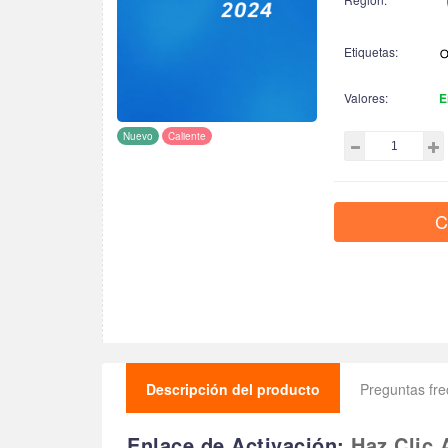
Etiquetas:
Valores:
E
Nuevo
Caliente
C
Descripción del producto
Preguntas fr
Enlace de Activación:
Haz Clic 