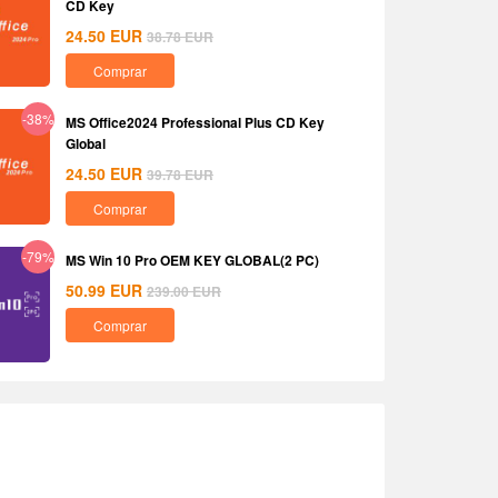
CD Key
24.50
EUR
38.78
EUR
Comprar
-38%
MS Office2024 Professional Plus CD Key
Global
24.50
EUR
39.78
EUR
Comprar
-79%
MS Win 10 Pro OEM KEY GLOBAL(2 PC)
50.99
EUR
239.00
EUR
Comprar