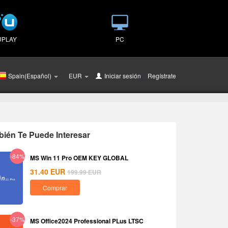
UPLAY
PC
Spain(Español)
EUR
Iniciar sesión
o
Regístrate
ién Te Puede Interesar
-84%
MS Win 11 Pro OEM KEY GLOBAL
31.40
EUR
199.99
EUR
Comprar
-37%
MS Office2024 Professional PLus LTSC