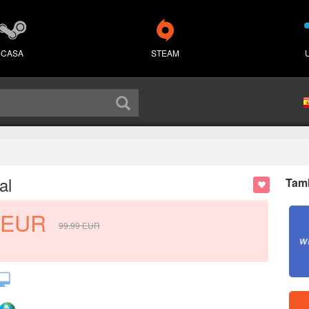
CASA
STEAM
al
Tamb
EUR
99.99
EUR